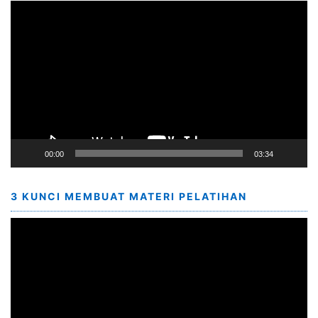
Video
Player
00:00
03:34
3 KUNCI MEMBUAT MATERI PELATIHAN
Video
Player